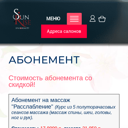
МЕНЮ
Адреса салонов
Главная
Spa меню
Абонемент
АБОНЕМЕНТ
Стоимость абонемента со
скидкой!
Абонемент на массаж
"
Расслабление
"
(Курс из 5 полуторачасовых
сеансов массажа (массаж спины, шеи, головы,
ног и рук).