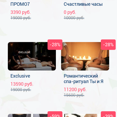
ПРОМО7
Счастливые часы
3390
руб.
0
руб.
19000
руб.
10000
руб.
-28%
-28%
Exclusive
Романтический
спа-ритуал Ты и Я
13590
руб.
11200
руб.
19000
руб.
15600
руб.
-59%
-39%