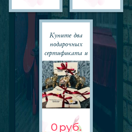
Купите два
подарочных
сертификата и
получите
третий в
подарок!
0
руб.