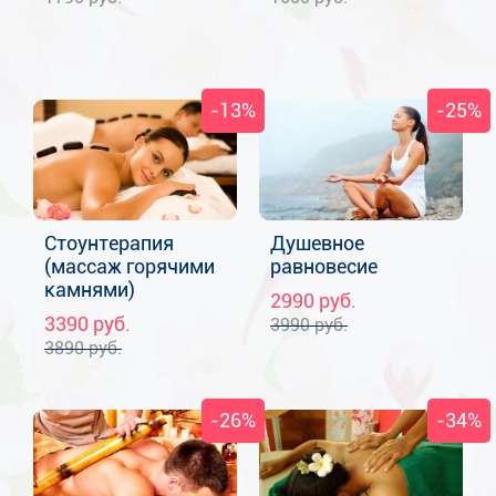
-13%
-25%
Стоунтерапия
Душевное
(массаж горячими
равновесие
камнями)
2990
руб.
3390
руб.
3990
руб.
3890
руб.
-26%
-34%