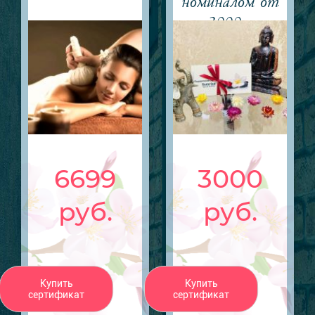
номиналом от
3000р.
6699
3000
руб.
руб.
Купить
Купить
сертификат
сертификат