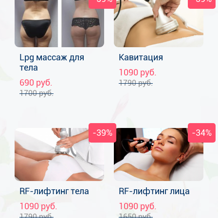
Lpg массаж для
Кавитация
тела
1090
руб.
690
руб.
1790
руб.
1700
руб.
-39%
-34%
RF-лифтинг тела
RF-лифтинг лица
1090
руб.
1090
руб.
1790
руб.
1650
руб.